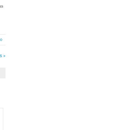
ES
io
s »