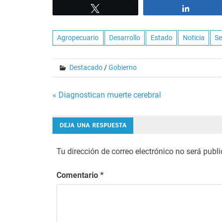
Tweet
Share
Agropecuario
Desarrollo
Estado
Noticia
Se
Destacado
/
Gobierno
Navegación
« Diagnostican muerte cerebral
de
DEJA UNA RESPUESTA
entradas
Tu dirección de correo electrónico no será publ
Comentario
*