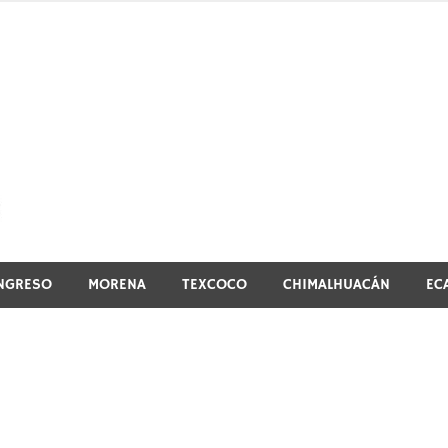
El vistazo a la noticia
NGRESO
MORENA
TEXCOCO
CHIMALHUACÁN
EC